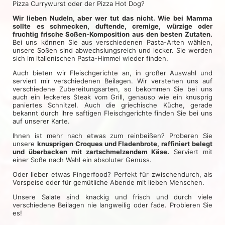
Pizza Currywurst oder der Pizza Hot Dog?
Wir lieben Nudeln, aber wer tut das nicht. Wie bei Mamma
sollte es schmecken, duftende, cremige, würzige oder
fruchtig frische Soßen-Komposition aus den besten Zutaten.
Bei uns können Sie aus verschiedenen Pasta-Arten wählen,
unsere Soßen sind abwechslungsreich und lecker. Sie werden
sich im italienischen Pasta-Himmel wieder finden.
Auch bieten wir Fleischgerichte an, in großer Auswahl und
serviert mir verschiedenen Beilagen. Wir verstehen uns auf
verschiedene Zubereitungsarten, so bekommen Sie bei uns
auch ein leckeres Steak vom Grill, genauso wie ein knusprig
paniertes Schnitzel. Auch die griechische Küche, gerade
bekannt durch ihre saftigen Fleischgerichte finden Sie bei uns
auf unserer Karte.
Ihnen ist mehr nach etwas zum reinbeißen? Proberen Sie
unsere
knusprigen Croques und Fladenbrote, raffiniert belegt
und überbacken mit zartschmelzendem Käse.
Serviert mit
einer Soße nach Wahl ein absoluter Genuss.
Oder lieber etwas Fingerfood? Perfekt für zwischendurch, als
Vorspeise oder für gemütliche Abende mit lieben Menschen.
Unsere Salate sind knackig und frisch und durch viele
verschiedene Beilagen nie langweilig oder fade. Probieren Sie
es!