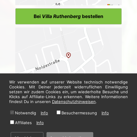
Bei
Villa Ruthenberg
bestellen
Wir verwenden auf unserer Website technisch notwendige
Cookies. Mit Deiner jederzeit widerruflichen Einwilligung
setzen wir zudem Cookies ein, um wiederholte Besuche und
Klicks auf Affiliate-Links zu erkennen. Weitere Informationen
Bei
Sushi Villa
bestellen
findest Du in unseren
Datenschutzhinweisen
.
Notwendig
Info
Besuchermessung
Info
* Alle Preise in Euro inkl. gesetzl. MwSt. Abbildungen können ggf. abweichen.
Informationen zu Inhalts- und Zusatzstoffen finden Sie unter
i
Affiliates
Info