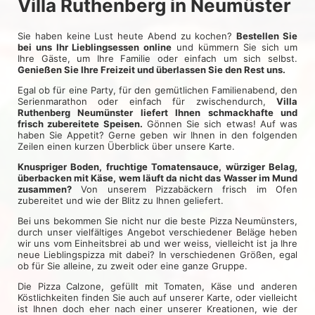
Villa Ruthenberg in Neumüster
Sie haben keine Lust heute Abend zu kochen?
Bestellen Sie
bei uns Ihr Lieblingsessen online
und kümmern Sie sich um
Ihre Gäste, um Ihre Familie oder einfach um sich selbst.
Genießen Sie Ihre Freizeit und überlassen Sie den Rest uns.
Egal ob für eine Party, für den gemütlichen Familienabend, den
Serienmarathon oder einfach für zwischendurch,
Villa
Ruthenberg Neumünster liefert Ihnen schmackhafte und
frisch zubereitete Speisen.
Gönnen Sie sich etwas! Auf was
haben Sie Appetit? Gerne geben wir Ihnen in den folgenden
Zeilen einen kurzen Überblick über unsere Karte.
Knuspriger Boden, fruchtige Tomatensauce, würziger Belag,
überbacken mit Käse, wem läuft da nicht das Wasser im Mund
zusammen?
Von unserem Pizzabäckern frisch im Ofen
zubereitet und wie der Blitz zu Ihnen geliefert.
Bei uns bekommen Sie nicht nur die beste Pizza Neumünsters,
durch unser vielfältiges Angebot verschiedener Beläge heben
wir uns vom Einheitsbrei ab und wer weiss, vielleicht ist ja Ihre
neue Lieblingspizza mit dabei? In verschiedenen Größen, egal
ob für Sie alleine, zu zweit oder eine ganze Gruppe.
Die Pizza Calzone, gefüllt mit Tomaten, Käse und anderen
Köstlichkeiten finden Sie auch auf unserer Karte, oder vielleicht
ist Ihnen doch eher nach einer unserer Kreationen, wie der