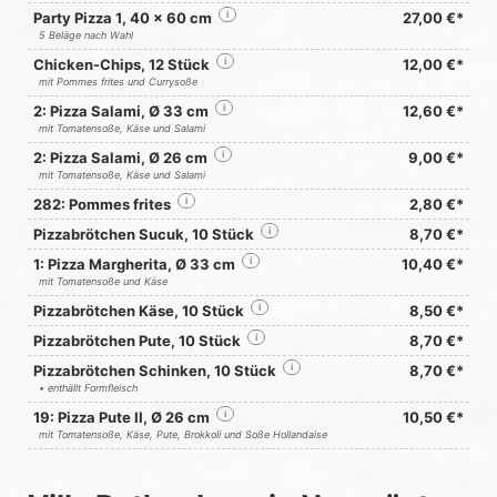
Party Pizza 1, 40 x 60 cm
i
27,00 €*
5 Beläge nach Wahl
Chicken-Chips, 12 Stück
i
12,00 €*
mit Pommes frites und Currysoße
2: Pizza Salami, Ø 33 cm
i
12,60 €*
mit Tomatensoße, Käse und Salami
2: Pizza Salami, Ø 26 cm
i
9,00 €*
mit Tomatensoße, Käse und Salami
282: Pommes frites
i
2,80 €*
Pizzabrötchen Sucuk, 10 Stück
i
8,70 €*
1: Pizza Margherita, Ø 33 cm
i
10,40 €*
mit Tomatensoße und Käse
Pizzabrötchen Käse, 10 Stück
i
8,50 €*
Pizzabrötchen Pute, 10 Stück
i
8,70 €*
Pizzabrötchen Schinken, 10 Stück
i
8,70 €*
• enthällt Formfleisch
19: Pizza Pute II, Ø 26 cm
i
10,50 €*
mit Tomatensoße, Käse, Pute, Brokkoli und Soße Hollandaise