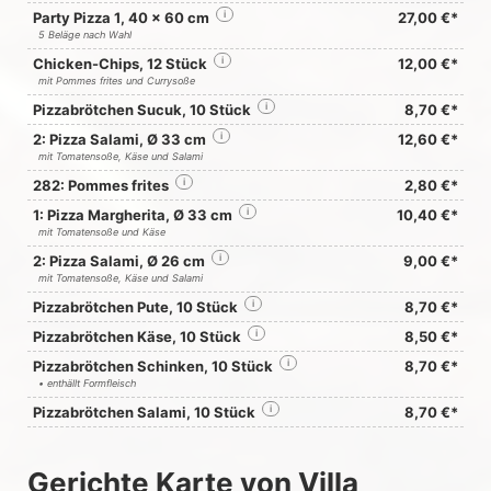
Party Pizza 1, 40 x 60 cm
i
27,00 €*
5 Beläge nach Wahl
Chicken-Chips, 12 Stück
i
12,00 €*
mit Pommes frites und Currysoße
Pizzabrötchen Sucuk, 10 Stück
i
8,70 €*
2: Pizza Salami, Ø 33 cm
i
12,60 €*
mit Tomatensoße, Käse und Salami
282: Pommes frites
i
2,80 €*
1: Pizza Margherita, Ø 33 cm
i
10,40 €*
mit Tomatensoße und Käse
2: Pizza Salami, Ø 26 cm
i
9,00 €*
mit Tomatensoße, Käse und Salami
Pizzabrötchen Pute, 10 Stück
i
8,70 €*
Pizzabrötchen Käse, 10 Stück
i
8,50 €*
Pizzabrötchen Schinken, 10 Stück
i
8,70 €*
• enthällt Formfleisch
Pizzabrötchen Salami, 10 Stück
i
8,70 €*
Gerichte Karte von Villa