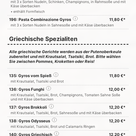
mit 3 x Sorten Nudeln, Schinken, Champignons, in Rahmsoße und mit
Käse überbacken
• enthällt Formfleisch
196: Pasta Combinazione Gyros
i
11,80 €*
mit 3 x Sorten Nudeln in Sahnesoße und mit Käse überbacken
Griechische Spezialiten
Alle griechische Gerichte werden aus der Putenoberkeule
zubereitet und mit Krautsalat, Tsatsiki, Brot. Bitte wählen
Sie zwischen Pommes, Kroketten oder Reis!
135: Gyros vom Spieß
i
11,80 €*
mit Krautsalat, Tsatsiki und Brot
136: Gyros Funghi
i
12,00 €*
mit Krautsalat, Tsatsiki, Brot, Champignons, Tomaten Sahne Soße
und mit Käse überbacken
137: Gyros Brokkoli
i
12,20 €*
mit Krautsalat, Tsatsiki, Brot, Sahnesoße und mit Käse überbacken
138: Gyros Odysseus
i
12,20 €*
mit Krautsalat, Tsatsiki, Brot und Calamaris Ringen
140: Gyros Griechisch
i
12,20 €*