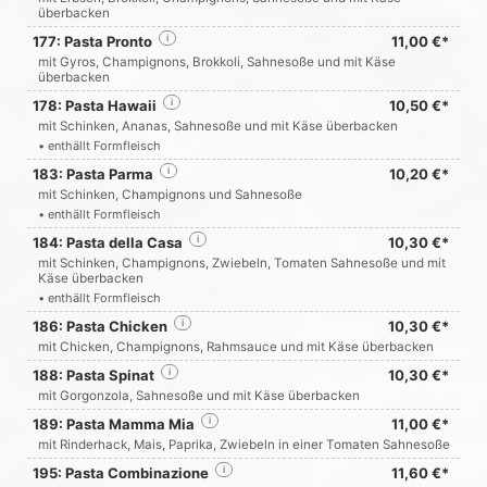
überbacken
177: Pasta Pronto
i
11,00 €*
mit Gyros, Champignons, Brokkoli, Sahnesoße und mit Käse
überbacken
178: Pasta Hawaii
i
10,50 €*
mit Schinken, Ananas, Sahnesoße und mit Käse überbacken
• enthällt Formfleisch
183: Pasta Parma
i
10,20 €*
mit Schinken, Champignons und Sahnesoße
• enthällt Formfleisch
184: Pasta della Casa
i
10,30 €*
mit Schinken, Champignons, Zwiebeln, Tomaten Sahnesoße und mit
Käse überbacken
• enthällt Formfleisch
186: Pasta Chicken
i
10,30 €*
mit Chicken, Champignons, Rahmsauce und mit Käse überbacken
188: Pasta Spinat
i
10,30 €*
mit Gorgonzola, Sahnesoße und mit Käse überbacken
189: Pasta Mamma Mia
i
11,00 €*
mit Rinderhack, Mais, Paprika, Zwiebeln in einer Tomaten Sahnesoße
195: Pasta Combinazione
i
11,60 €*