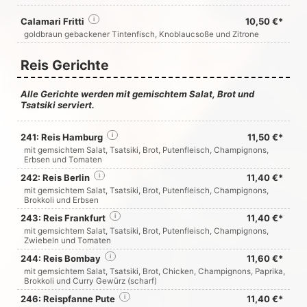
Calamari Fritti
i
10,50 €*
goldbraun gebackener Tintenfisch, Knoblaucsoße und Zitrone
Reis Gerichte
Alle Gerichte werden mit gemischtem Salat, Brot und
Tsatsiki serviert.
241: Reis Hamburg
i
11,50 €*
mit gemsichtem Salat, Tsatsiki, Brot, Putenfleisch, Champignons,
Erbsen und Tomaten
242: Reis Berlin
i
11,40 €*
mit gemsichtem Salat, Tsatsiki, Brot, Putenfleisch, Champignons,
Brokkoli und Erbsen
243: Reis Frankfurt
i
11,40 €*
mit gemsichtem Salat, Tsatsiki, Brot, Putenfleisch, Champignons,
Zwiebeln und Tomaten
244: Reis Bombay
i
11,60 €*
mit gemsichtem Salat, Tsatsiki, Brot, Chicken, Champignons, Paprika,
Brokkoli und Curry Gewürz (scharf)
246: Reispfanne Pute
i
11,40 €*