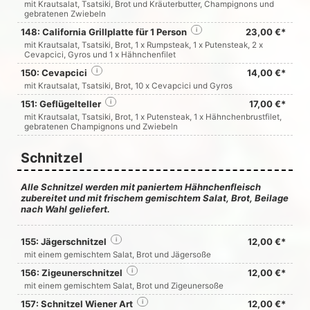
mit Krautsalat, Tsatsiki, Brot und Kräuterbutter, Champignons und
gebratenen Zwiebeln
148: California Grillplatte für 1 Person
i
23,00 €*
mit Krautsalat, Tsatsiki, Brot, 1 x Rumpsteak, 1 x Putensteak, 2 x
Cevapcici, Gyros und 1 x Hähnchenfilet
150: Cevapcici
i
14,00 €*
mit Krautsalat, Tsatsiki, Brot, 10 x Cevapcici und Gyros
151: Geflügelteller
i
17,00 €*
mit Krautsalat, Tsatsiki, Brot, 1 x Putensteak, 1 x Hähnchenbrustfilet,
gebratenen Champignons und Zwiebeln
Schnitzel
Alle Schnitzel werden mit paniertem Hähnchenfleisch
zubereitet und mit frischem gemischtem Salat, Brot, Beilage
nach Wahl geliefert.
155: Jägerschnitzel
i
12,00 €*
mit einem gemischtem Salat, Brot und Jägersoße
156: Zigeunerschnitzel
i
12,00 €*
mit einem gemischtem Salat, Brot und Zigeunersoße
157: Schnitzel Wiener Art
i
12,00 €*