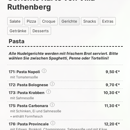
Ruthenberg
Salate
Pizza
Croque
Gerichte
Snacks
Extras
Getränke
Desserts
Pasta
Alle Nudelgerichte werden mit frischem Brot serviert. Bitte
wählen Sie zwischen Spaghetti, Penne oder Tortellini!
171: Pasta Napoli
i
9,50 €*
mit Tomatensoße
172: Pasta Bolognese
i
9,70 €*
173: Pasta Krabben
i
10,30 €*
mit Sahnesoße
175: Pasta Carbonara
i
11,30 €*
mit Schinken, Ei und Sahnesoße
• enthällt Formfleisch
176: Pasta Provincale
i
12,20 €*
mit Erbsen, Brokkoli, Champignons, Sahnesoße und mit Käse